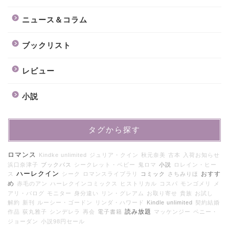
ニュース＆コラム
ブックリスト
レビュー
小説
タグから探す
ロマンス
Kindke unlimited
ジュリア・クイン
秋元奈美
古本
入荷お知らせ
浜口奈津子
ブックパス
シークレット・ベビー
鬼ロマ
小説
ロレイン・ヒー
ハーレクイン
おすす
ス
シーク
ロマンスライブラリ
コミック
さちみりほ
め
赤毛のアン
ハーレクインコミックス
ヒストリカル
コスパ
モンゴメリ
メ
アリ・バログ
モニター
身分違い
リン・グレアム
お取り寄せ
貴族
お試し
解約
新刊
ルーシー・ゴードン
リンダ・ハワード
Kindle unlimited
契約結婚
読み放題
作品
荻丸雅子
シンデレラ
再会
電子書籍
マッケンジー
ペニー・
ジョーダン
小説98円セール