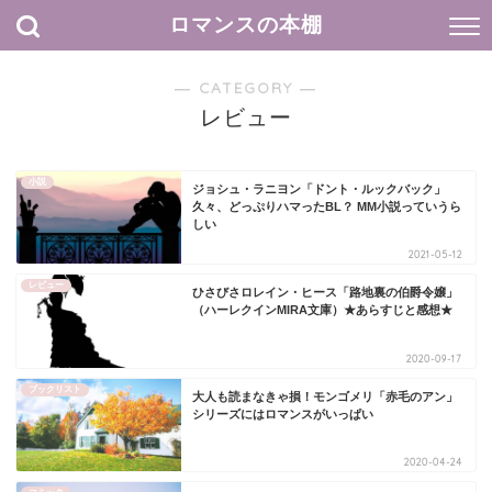
ロマンスの本棚
― CATEGORY ―
レビュー
小説
ジョシュ・ラニヨン「ドント・ルックバック」
久々、どっぷりハマったBL？ MM小説っていうら
しい
2021-05-12
レビュー
ひさびさロレイン・ヒース「路地裏の伯爵令嬢」
（ハーレクインMIRA文庫）★あらすじと感想★
2020-09-17
ブックリスト
大人も読まなきゃ損！モンゴメリ「赤毛のアン」
シリーズにはロマンスがいっぱい
2020-04-24