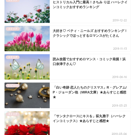
コミック
ヒストリカル入門に最高！さちみ りほ ハーレクイ
ンコミックおすすめランキング
2019-12-22
コミック
大好き♡ ベティ・ニールズ おすすめランキング！
クラシックでほっとするロマンスがたくさん
2019-11-13
コミック
読み放題でおすすめロマンス・コミック発掘！浜
口奈津子さん♡
2019-06-16
レビュー
「白い奇跡 恋人たちのクリスマス」R・グレアム/
P・ジョーダン他（MIRA文庫）★あらすじと感想
★
2019-03-23
コミック
「サンタクロースにキスを」荻丸雅子（ハーレク
インコミックス）★あらすじと感想★
2019-03-06