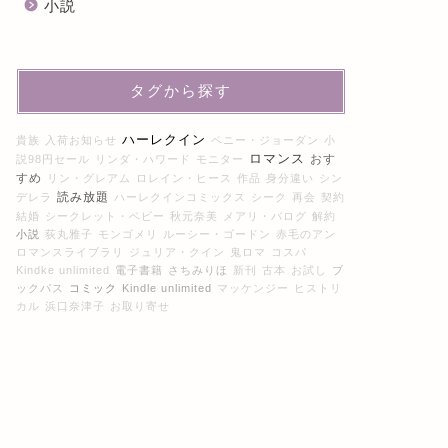
小説
タグから探す
ハーレクイン
貴族
入荷お知らせ
ペニー・ジョーダン
小
ロマンス
おす
説98円セール
リンダ・ハワード
モニター
すめ
リン・グレアム
ロレイン・ヒース
作品
身分違い
シン
読み放題
デレラ
ハーレクインコミックス
シーク
再会
契約
結婚
シークレット・ベビー
秋元奈美
メアリ・バログ
解約
小説
荻丸雅子
モンゴメリ
ルーシー・ゴードン
赤毛のアン
ロマンスライブラリ
ジュリア・クイン
鬼ロマ
コスパ
Kindke unlimited
電子書籍
さちみりほ
新刊
古本
お試し
ブ
ックパス
コミック
Kindle unlimited
マッケンジー
ヒストリ
カル
浜口奈津子
お取り寄せ