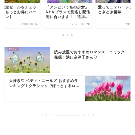
間限定セールをチェッ
「アンという名の少女」
愛って…？ハーレク
！【もっとお得にハー
NHKプラスで見逃し配信
ときどき哲学
クイン】
間に合います！！追加...
2018-10-14
2020-09-28
2018-
読み放題でおすすめロマンス・コミック
発掘！浜口奈津子さん♡
大好き♡ ベティ・ニールズ おすすめラ
ンキング！クラシックでほっとするロ...