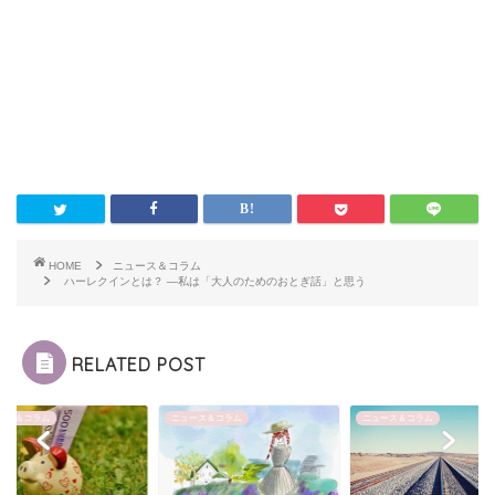
HOME
ニュース＆コラム
ハーレクインとは？ ―私は「大人のためのおとぎ話」と思う
RELATED POST
ース＆コラム
ニュース＆コラム
ニュース＆コラム