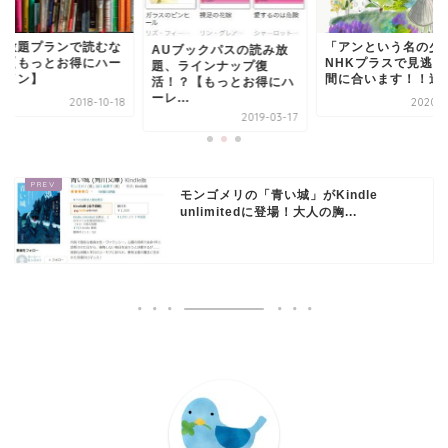
み放題プランで読むな
「アンという名の少
AUブックパスの読み放
？【もっとお得にハー
NHKプラスで見逃し
題、ラインナップ復
クイン】
間に合います！！追加.
活！？【もっとお得にハ
ーレ...
2018-10-18
2020-0
2019-03-17
モンゴメリの「青い城」がKindle
unlimitedに登場！大人の胸...