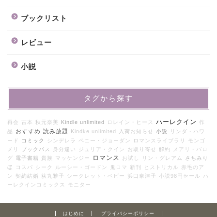
ブックリスト
レビュー
小説
タグから探す
ハーレクイン
再会
古本
秋元奈美
Kindle unlimited
ロレイン・ヒース
作
おすすめ
読み放題
品
Kindke unlimited
入荷お知らせ
小説
リンダ・ハワ
ード
コミック
シンデレラ
ペニー・ジョーダン
ロマンスライブラリ
モンゴ
メリ
ブックパス
身分違い
ジュリア・クイン
お取り寄せ
解約
メアリ・バロ
ロマンス
グ
電子書籍
貴族
マッケンジー
お試し
リン・グレアム
さちみり
ほ
コスパ
シーク
ルーシー・ゴードン
鬼ロマ
新刊
ヒストリカル
赤毛のア
ン
契約結婚
荻丸雅子
シークレット・ベビー
浜口奈津子
小説98円セール
ハ
ーレクインコミックス
モニター
はじめに
プライバシーポリシー