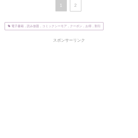
1
2
電子書籍，読み放題，コミックシーモア，クーポン，お得，割引
スポンサーリンク