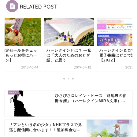
RELATED POST
ース＆コラム
ニュース＆コラム
ニュース＆コラム
間限定セールをチェッ
ハーレクインとは？ ―私
ハーレクイン＆ロマ
！【もっとお得にハー
は「大人のためのおとぎ
電子書籍はどこで読
クイン】
話」と思う
【2022】
2018-10-14
2019-07-12
2022-0
ひさびさロレイン・ヒース「路地裏の伯
爵令嬢」（ハーレクインMIRA文庫）...
「アンという名の少女」NHKプラスで見
逃し配信間に合います！！追加料金な...