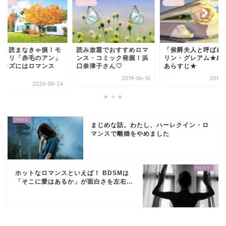
クリスト
コミック
レビュー
人も読まなきゃ損！モ
読み放題でおすすめロマ
「侯爵夫人と呼ばれ
ゴメリ「赤毛のアン」
ンス・コミック発掘！浜
リン・グレアム★感
リーズにはロマンス
口奈津子さん♡
あらすじ★
.
2019-06-16
2018-
2020-04-24
まじめな話。わたし、ハーレクイン・ロ
マンスで離婚をやめました
ホットなロマンスといえば！ BDSMは
「そこに愛はあるか」が面白さを左右...