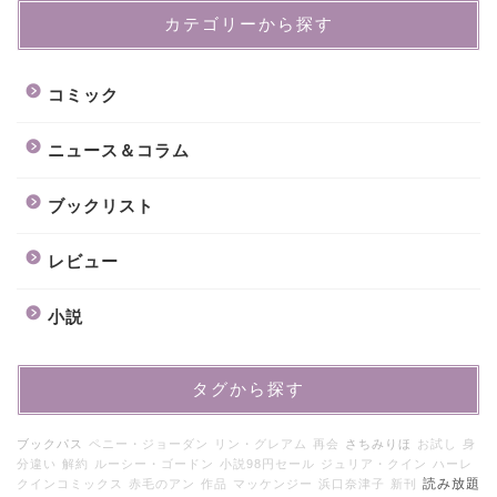
カテゴリーから探す
コミック
ニュース＆コラム
ブックリスト
レビュー
小説
タグから探す
ブックパス
ペニー・ジョーダン
リン・グレアム
再会
さちみりほ
お試し
身
分違い
解約
ルーシー・ゴードン
小説98円セール
ジュリア・クイン
ハーレ
読み放題
クインコミックス
赤毛のアン
作品
マッケンジー
浜口奈津子
新刊