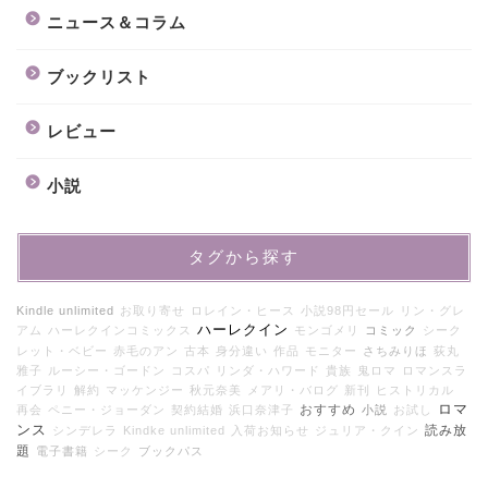
ニュース＆コラム
ブックリスト
レビュー
小説
タグから探す
Kindle unlimited
お取り寄せ
ロレイン・ヒース
小説98円セール
リン・グレ
ハーレクイン
アム
ハーレクインコミックス
モンゴメリ
コミック
シーク
レット・ベビー
赤毛のアン
古本
身分違い
作品
モニター
さちみりほ
荻丸
雅子
ルーシー・ゴードン
コスパ
リンダ・ハワード
貴族
鬼ロマ
ロマンスラ
イブラリ
解約
マッケンジー
秋元奈美
メアリ・バログ
新刊
ヒストリカル
おすすめ
ロマ
再会
ペニー・ジョーダン
契約結婚
浜口奈津子
小説
お試し
ンス
読み放
シンデレラ
Kindke unlimited
入荷お知らせ
ジュリア・クイン
題
電子書籍
シーク
ブックパス