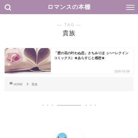
ロマンスの本棚
― TAG ―
貴族
コミック
「壁の花の叶わぬ恋」さちみりほ（ハーレクイン
コミックス）★あらすじと感想★
2018-10-06
HOME
貴族