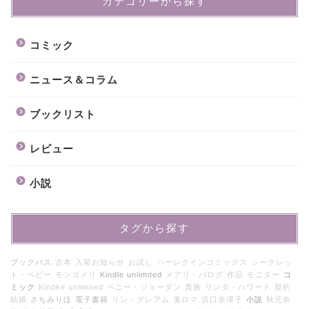
カテゴリーから探す
コミック
ニュース＆コラム
ブックリスト
レビュー
小説
タグから探す
ブックパス
古本
入荷お知らせ
お試し
ハーレクインコミックス
シークレッ
ト・ベビー
モンゴメリ
Kindle unlimited
メアリ・バログ
作品
モニター
コ
ミック
Kindke unlimited
ペニー・ジョーダン
貴族
リンダ・ハワード
契約
結婚
さちみりほ
電子書籍
リン・グレアム
鬼ロマ
浜口奈津子
小説
秋元奈