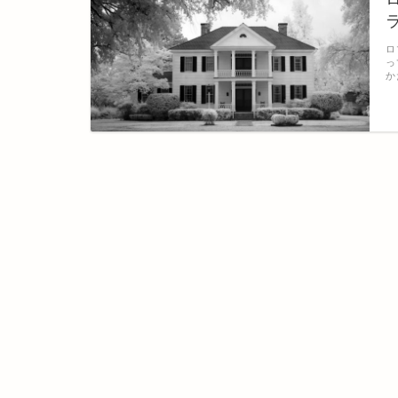
ロ
っ
か