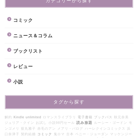
カテゴリーから探す
コミック
ニュース＆コラム
ブックリスト
レビュー
小説
タグから探す
解約
Kindle unlimited
ロマンスライブラリ
電子書籍
ブックパス
秋元奈美
読み放題
ジュリア・クイン
お試し
小説98円セール
ルーシー・ゴードン
モ
ンゴメリ
荻丸雅子
赤毛のアン
メアリ・バログ
ハーレクインコミックス
浜
口奈津子
契約結婚
コミック
鬼ロマ
古本
ペニー・ジョーダン
マッケンジー