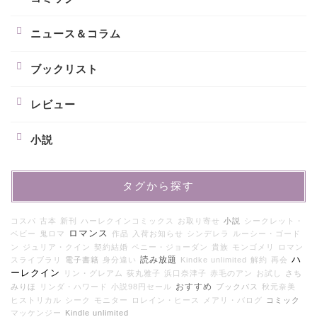
ニュース＆コラム
ブックリスト
レビュー
小説
タグから探す
コスパ
古本
新刊
ハーレクインコミックス
お取り寄せ
小説
シークレット・
ロマンス
ベビー
鬼ロマ
作品
入荷お知らせ
シンデレラ
ルーシー・ゴード
ン
ジュリア・クイン
契約結婚
ペニー・ジョーダン
貴族
モンゴメリ
ロマン
ハ
読み放題
スライブラリ
電子書籍
身分違い
Kindke unlimited
解約
再会
ーレクイン
リン・グレアム
荻丸雅子
浜口奈津子
赤毛のアン
お試し
さち
おすすめ
みりほ
リンダ・ハワード
小説98円セール
ブックパス
秋元奈美
ヒストリカル
シーク
モニター
ロレイン・ヒース
メアリ・バログ
コミック
マッケンジー
Kindle unlimited